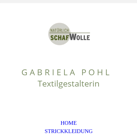
G A B R I E L A P O H L
Textilgestalterin
HOME
STRICKKLEIDUNG