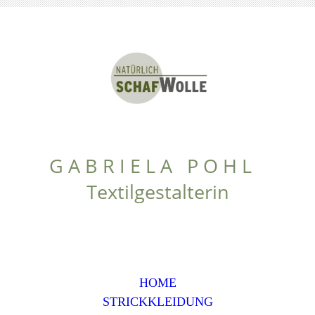
G A B R I E L A P O H L
Textilgestalterin
HOME
STRICKKLEIDUNG